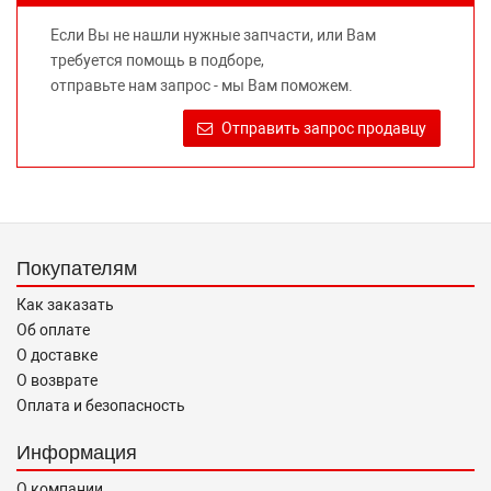
не вводит потребителя в заблуждение относительно
Если Вы не нашли нужные запчасти, или Вам
предлагаемых к продаже запасных частей для
требуется помощь в подборе,
автомобилей и их производителей, не нарушает права
отправьте нам запрос - мы Вам поможем.
правообладателей указанных товарных знаков.
Требование предоставлять покупателю необходимую и
Отправить запрос продавцу
достоверную информацию о товаре, предлагаемом к
продаже, обеспечивающую возможность их правильного
выбора возложено на продавца (изготовителя) Законом
«О защите прав потребителей».
Покупателям
Как заказать
Об оплате
О доставке
О возврате
Оплата и безопасность
Информация
О компании