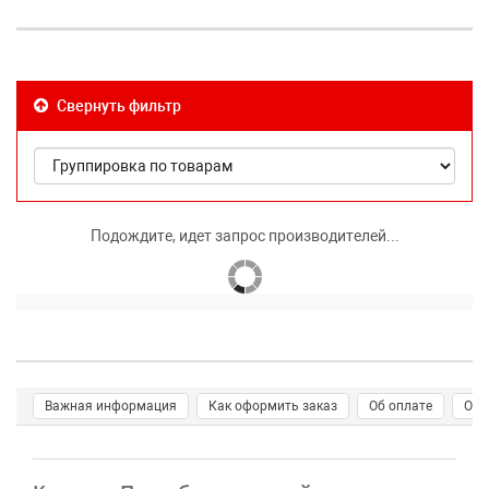
Свернуть фильтр
Подождите, идет запрос производителей...
Важная информация
Как оформить заказ
Об оплате
О д