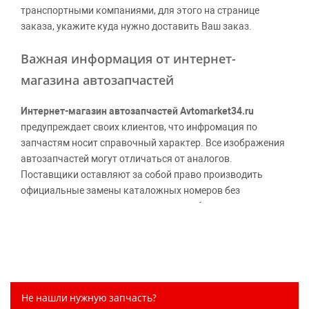
транспортными компаниями, для этого на странице
заказа, укажите куда нужно доставить Ваш заказ.
Важная информация от интернет-
магазина автозапчастей
Интернет-магазин автозапчастей Avtomarket34.ru
предупреждает своих клиентов, что инфромация по
запчастям носит справочный характер. Все изображения
автозапчастей могут отличаться от аналогов.
Поставщики оставляют за собой право производить
официальные замены каталожных номеров без
дополнительного уведомления дистрибьюторов, что
может повлечь возможное изменение цены.
Обращаем внимание, указание ТОВАРНЫХ ЗНАКОВ
(наименований марок автомобилей) направлено на
информирование покупателей о применимости запасной
части к той или иной марке автомобиля, то есть на
Не нашли нужную запчасть?
потребительские свойства товара. Данная информация