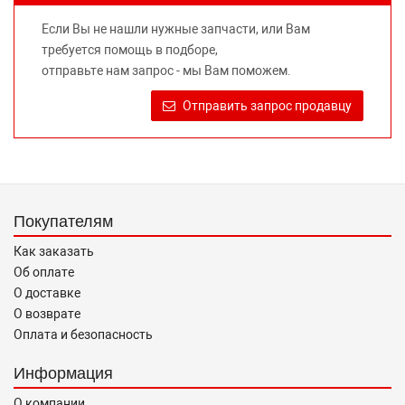
не вводит потребителя в заблуждение относительно
Если Вы не нашли нужные запчасти, или Вам
предлагаемых к продаже запасных частей для
требуется помощь в подборе,
автомобилей и их производителей, не нарушает права
отправьте нам запрос - мы Вам поможем.
правообладателей указанных товарных знаков.
Требование предоставлять покупателю необходимую и
Отправить запрос продавцу
достоверную информацию о товаре, предлагаемом к
продаже, обеспечивающую возможность их правильного
выбора возложено на продавца (изготовителя) Законом
«О защите прав потребителей».
Покупателям
Как заказать
Об оплате
О доставке
О возврате
Оплата и безопасность
Информация
О компании