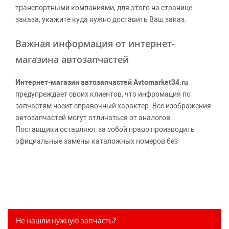
транспортными компаниями, для этого на странице
заказа, укажите куда нужно доставить Ваш заказ.
Важная информация от интернет-
магазина автозапчастей
Интернет-магазин автозапчастей Avtomarket34.ru
предупреждает своих клиентов, что инфромация по
запчастям носит справочный характер. Все изображения
автозапчастей могут отличаться от аналогов.
Поставщики оставляют за собой право производить
официальные замены каталожных номеров без
дополнительного уведомления дистрибьюторов, что
может повлечь возможное изменение цены.
Обращаем внимание, указание ТОВАРНЫХ ЗНАКОВ
(наименований марок автомобилей) направлено на
информирование покупателей о применимости запасной
части к той или иной марке автомобиля, то есть на
Не нашли нужную запчасть?
потребительские свойства товара. Данная информация