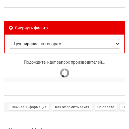
Свернуть фильтр
Подождите, идет запрос производителей...
Важная информация
Как оформить заказ
Об оплате
О д