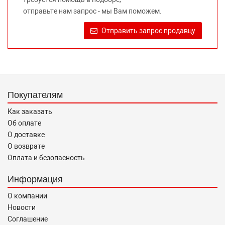
автомобилей и их производителей, не нарушает права
отправьте нам запрос - мы Вам поможем.
правообладателей указанных товарных знаков.
Требование предоставлять покупателю необходимую и
Отправить запрос продавцу
достоверную информацию о товаре, предлагаемом к
продаже, обеспечивающую возможность их правильного
выбора возложено на продавца (изготовителя) Законом
«О защите прав потребителей».
Покупателям
Как заказать
Об оплате
О доставке
О возврате
Оплата и безопасность
Информация
О компании
Новости
Соглашение