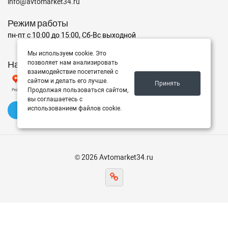
info@avtomarket34.ru
Режим работы
пн-пт с 10:00 до 15:00, Сб-Вс выходной
Мы используем cookie. Это
Наш рейтинг на Яндексе
позволяет нам анализировать
взаимодействие посетителей с
сайтом и делать его лучше.
Принять
Продолжая пользоваться сайтом,
вы соглашаетесь с
использованием файлов cookie.
✍️ Оставить отзыв
© 2026 Avtomarket34.ru