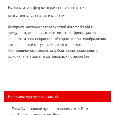
Важная информация от интернет-
магазина автозапчастей
Интернет-магазин автозапчастей Avtomarket34.ru
предупреждает своих клиентов, что инфромация по
запчастям носит справочный характер. Все изображения
автозапчастей могут отличаться от аналогов.
Поставщики оставляют за собой право производить
официальные замены каталожных номеров без
дополнительного уведомления дистрибьюторов, что
может повлечь возможное изменение цены.
Обращаем внимание, указание ТОВАРНЫХ ЗНАКОВ
(наименований марок автомобилей) направлено на
информирование покупателей о применимости запасной
части к той или иной марке автомобиля, то есть на
Не нашли нужную запчасть?
потребительские свойства товара. Данная информация
не вводит потребителя в заблуждение относительно
Если Вы не нашли нужные запчасти, или Вам
предлагаемых к продаже запасных частей для
требуется помощь в подборе,