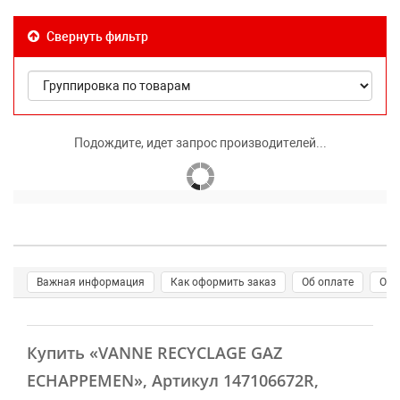
Свернуть фильтр
Подождите, идет запрос производителей...
Важная информация
Как оформить заказ
Об оплате
О д
Купить
«VANNE RECYCLAGE GAZ
ECHAPPEMEN»
, Артикул 147106672R,