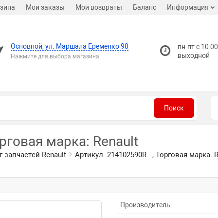
зина
Мои заказы
Мои возвраты
Баланс
Информация
Основной, ул. Маршала Еременко 98
пн-пт с 10:00
выходной
Нажмите для выбора магазина
Поиск
орговая марка: Renault
г запчастей Renault
Артикул: 214102590R - , Торговая марка: R
Производитель: