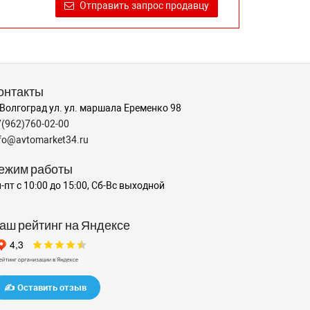
Отправить запрос продавцу
онтакты
 Волгоград ул. ул. маршала Еременко 98
7(962)760-02-00
nfo@avtomarket34.ru
ежим работы
-пт с 10:00 до 15:00, Сб-Вс выходной
аш рейтинг на Яндексе
✍️ Оставить отзыв