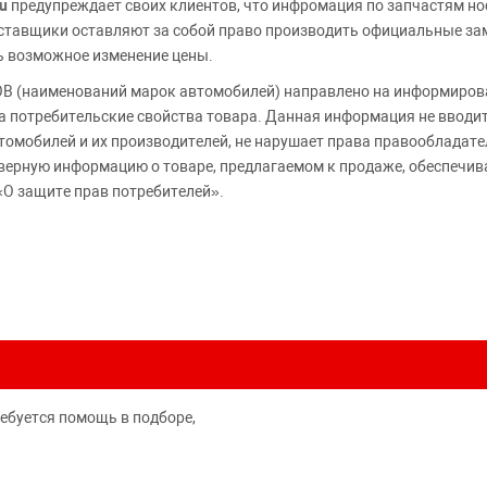
u
предупреждает своих клиентов, что инфромация по запчастям но
Поставщики оставляют за собой право производить официальные з
ь возможное изменение цены.
 (наименований марок автомобилей) направлено на информирова
 на потребительские свойства товара. Данная информация не вводи
томобилей и их производителей, не нарушает права правообладате
верную информацию о товаре, предлагаемом к продаже, обеспеч
«О защите прав потребителей».
ребуется помощь в подборе,