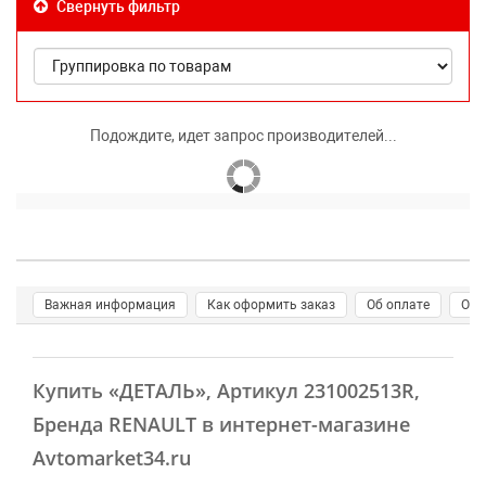
Свернуть фильтр
Подождите, идет запрос производителей...
Важная информация
Как оформить заказ
Об оплате
О д
Купить
«ДЕТАЛЬ»
, Артикул 231002513R,
Бренда RENAULT в интернет-магазине
Avtomarket34.ru