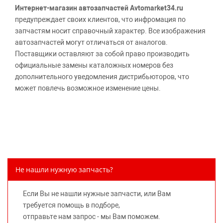
Интернет-магазин автозапчастей Avtomarket34.ru
предупреждает своих клиентов, что инфромация по
запчастям носит справочный характер. Все изображения
автозапчастей могут отличаться от аналогов.
Поставщики оставляют за собой право производить
официальные замены каталожных номеров без
дополнительного уведомления дистрибьюторов, что
может повлечь возможное изменение цены.
Обращаем внимание, указание ТОВАРНЫХ ЗНАКОВ
(наименований марок автомобилей) направлено на
информирование покупателей о применимости запасной
части к той или иной марке автомобиля, то есть на
потребительские свойства товара. Данная информация
не вводит потребителя в заблуждение относительно
Не нашли нужную запчасть?
предлагаемых к продаже запасных частей для
автомобилей и их производителей, не нарушает права
Если Вы не нашли нужные запчасти, или Вам
правообладателей указанных товарных знаков.
требуется помощь в подборе,
Требование предоставлять покупателю необходимую и
отправьте нам запрос - мы Вам поможем.
достоверную информацию о товаре, предлагаемом к