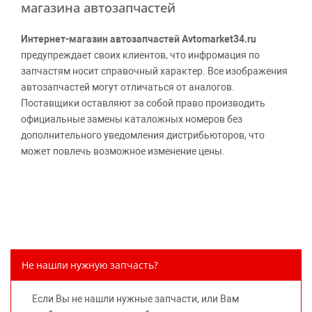
магазина автозапчастей
Интернет-магазин автозапчастей Avtomarket34.ru
предупреждает своих клиентов, что инфромация по
запчастям носит справочный характер. Все изображения
автозапчастей могут отличаться от аналогов.
Поставщики оставляют за собой право производить
официальные замены каталожных номеров без
дополнительного уведомления дистрибьюторов, что
может повлечь возможное изменение цены.
Обращаем внимание, указание ТОВАРНЫХ ЗНАКОВ
(наименований марок автомобилей) направлено на
информирование покупателей о применимости запасной
части к той или иной марке автомобиля, то есть на
потребительские свойства товара. Данная информация
не вводит потребителя в заблуждение относительно
Не нашли нужную запчасть?
предлагаемых к продаже запасных частей для
автомобилей и их производителей, не нарушает права
Если Вы не нашли нужные запчасти, или Вам
правообладателей указанных товарных знаков.