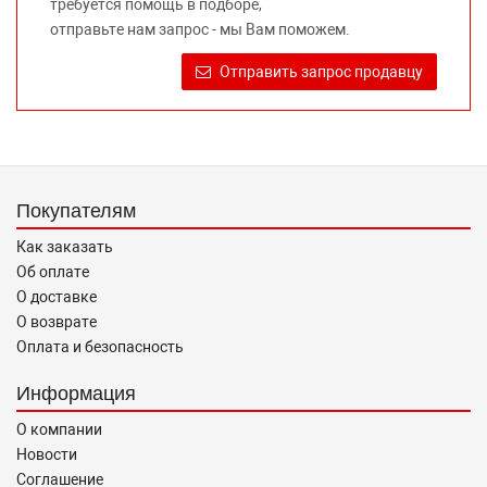
требуется помощь в подборе,
Требование предоставлять покупателю необходимую и
отправьте нам запрос - мы Вам поможем.
достоверную информацию о товаре, предлагаемом к
продаже, обеспечивающую возможность их правильного
Отправить запрос продавцу
выбора возложено на продавца (изготовителя) Законом
«О защите прав потребителей».
Покупателям
Как заказать
Об оплате
О доставке
О возврате
Оплата и безопасность
Информация
О компании
Новости
Соглашение