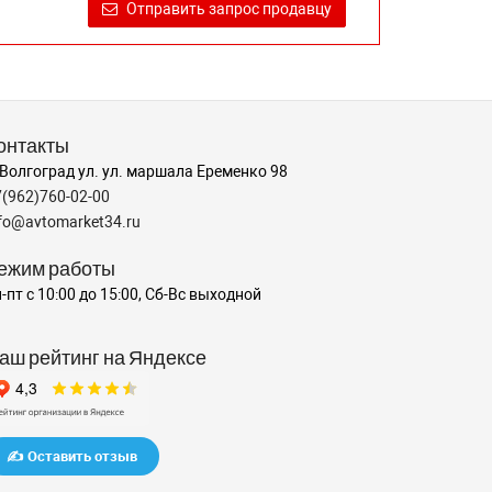
Отправить запрос продавцу
онтакты
 Волгоград ул. ул. маршала Еременко 98
7(962)760-02-00
nfo@avtomarket34.ru
ежим работы
-пт с 10:00 до 15:00, Сб-Вс выходной
аш рейтинг на Яндексе
✍️ Оставить отзыв