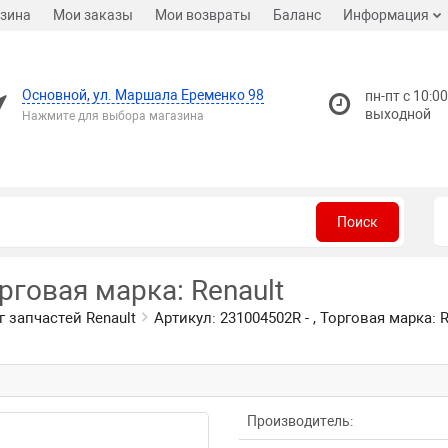
зина
Мои заказы
Мои возвраты
Баланс
Информация
Основной, ул. Маршала Еременко 98
пн-пт с 10:00
выходной
Нажмите для выбора магазина
Поиск
орговая марка: Renault
г запчастей Renault
Артикул: 231004502R - , Торговая марка: R
Производитель: