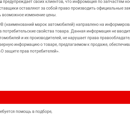
u
предупреждает своих клиентов, что инфромация по запчастям но
Поставщики оставляют за собой право производить официальные з
ь возможное изменение цены.
 (наименований марок автомобилей) направлено на информирова
 на потребительские свойства товара. Данная информация не вводи
томобилей и их производителей, не нарушает права правообладате
верную информацию о товаре, предлагаемом к продаже, обеспеч
«О защите прав потребителей».
ребуется помощь в подборе,