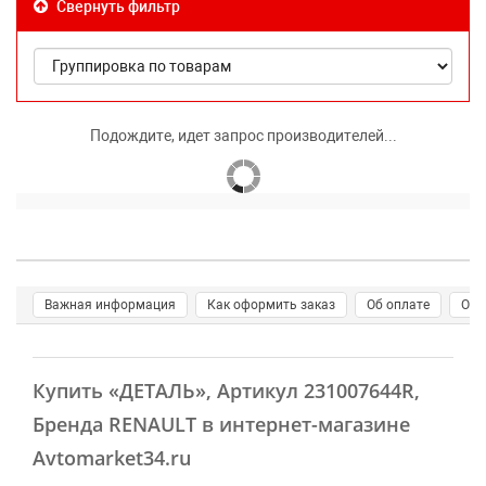
Свернуть фильтр
Подождите, идет запрос производителей...
Важная информация
Как оформить заказ
Об оплате
О д
Купить
«ДЕТАЛЬ»
, Артикул 231007644R,
Бренда RENAULT в интернет-магазине
Avtomarket34.ru