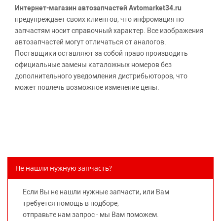
Интернет-магазин автозапчастей Avtomarket34.ru
предупреждает своих клиентов, что инфромация по
запчастям носит справочный характер. Все изображения
автозапчастей могут отличаться от аналогов.
Поставщики оставляют за собой право производить
официальные замены каталожных номеров без
дополнительного уведомления дистрибьюторов, что
может повлечь возможное изменение цены.
Обращаем внимание, указание ТОВАРНЫХ ЗНАКОВ
(наименований марок автомобилей) направлено на
информирование покупателей о применимости запасной
части к той или иной марке автомобиля, то есть на
потребительские свойства товара. Данная информация
не вводит потребителя в заблуждение относительно
Не нашли нужную запчасть?
предлагаемых к продаже запасных частей для
автомобилей и их производителей, не нарушает права
Если Вы не нашли нужные запчасти, или Вам
правообладателей указанных товарных знаков.
требуется помощь в подборе,
Требование предоставлять покупателю необходимую и
отправьте нам запрос - мы Вам поможем.
достоверную информацию о товаре, предлагаемом к