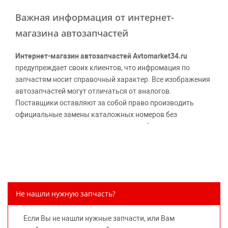
Важная информация от интернет-
магазина автозапчастей
Интернет-магазин автозапчастей Avtomarket34.ru
предупреждает своих клиентов, что инфромация по
запчастям носит справочный характер. Все изображения
автозапчастей могут отличаться от аналогов.
Поставщики оставляют за собой право производить
официальные замены каталожных номеров без
дополнительного уведомления дистрибьюторов, что
может повлечь возможное изменение цены.
Обращаем внимание, указание ТОВАРНЫХ ЗНАКОВ
(наименований марок автомобилей) направлено на
информирование покупателей о применимости запасной
части к той или иной марке автомобиля, то есть на
Не нашли нужную запчасть?
потребительские свойства товара. Данная информация
не вводит потребителя в заблуждение относительно
Если Вы не нашли нужные запчасти, или Вам
предлагаемых к продаже запасных частей для