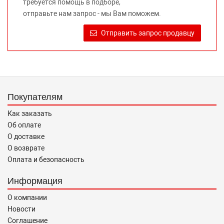
требуется помощь в подборе,
автомобилей и их производителей, не нарушает права
отправьте нам запрос - мы Вам поможем.
правообладателей указанных товарных знаков.
Требование предоставлять покупателю необходимую и
Отправить запрос продавцу
достоверную информацию о товаре, предлагаемом к
продаже, обеспечивающую возможность их правильного
выбора возложено на продавца (изготовителя) Законом
«О защите прав потребителей».
Покупателям
Как заказать
Об оплате
О доставке
О возврате
Оплата и безопасность
Информация
О компании
Новости
Соглашение