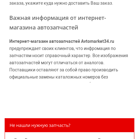
заказа, укажите куда нужно доставить Ваш заказ.
Важная информация от интернет-
магазина автозапчастей
Интернет-магазин автозапчастей Avtomarket34.ru
предупреждает своих клиентов, что инфромация по
запчастям носит справочный характер. Все изображения
автозапчастей могут отличаться от аналогов.
Поставщики оставляют за собой право производить
официальные замены каталожных номеров без
дополнительного уведомления дистрибьюторов, что
может повлечь возможное изменение цены.
Обращаем внимание, указание ТОВАРНЫХ ЗНАКОВ
(наименований марок автомобилей) направлено на
информирование покупателей о применимости запасной
части к той или иной марке автомобиля, то есть на
Не нашли нужную запчасть?
потребительские свойства товара. Данная информация
не вводит потребителя в заблуждение относительно