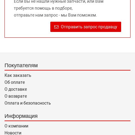
Если Вы не нашли нужные запчасти, или Вам
предлагаемых к продаже запасных частей для
требуется помощь в подборе,
автомобилей и их производителей, не нарушает права
отправьте нам запрос - мы Вам поможем.
правообладателей указанных товарных знаков.
Требование предоставлять покупателю необходимую и
Отправить запрос продавцу
достоверную информацию о товаре, предлагаемом к
продаже, обеспечивающую возможность их правильного
выбора возложено на продавца (изготовителя) Законом
«О защите прав потребителей».
Покупателям
Как заказать
Об оплате
О доставке
О возврате
Оплата и безопасность
Информация
О компании
Новости