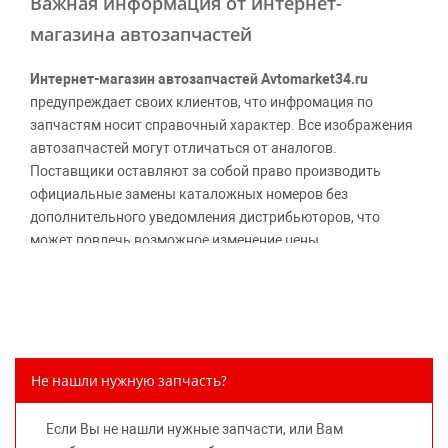
Важная информация от интернет-
магазина автозапчастей
Интернет-магазин автозапчастей Avtomarket34.ru
предупреждает своих клиентов, что инфромация по
запчастям носит справочный характер. Все изображения
автозапчастей могут отличаться от аналогов.
Поставщики оставляют за собой право производить
официальные замены каталожных номеров без
дополнительного уведомления дистрибьюторов, что
может повлечь возможное изменение цены.
Обращаем внимание, указание ТОВАРНЫХ ЗНАКОВ
(наименований марок автомобилей) направлено на
информирование покупателей о применимости запасной
части к той или иной марке автомобиля, то есть на
потребительские свойства товара. Данная информация
Не нашли нужную запчасть?
не вводит потребителя в заблуждение относительно
предлагаемых к продаже запасных частей для
Если Вы не нашли нужные запчасти, или Вам
автомобилей и их производителей, не нарушает права