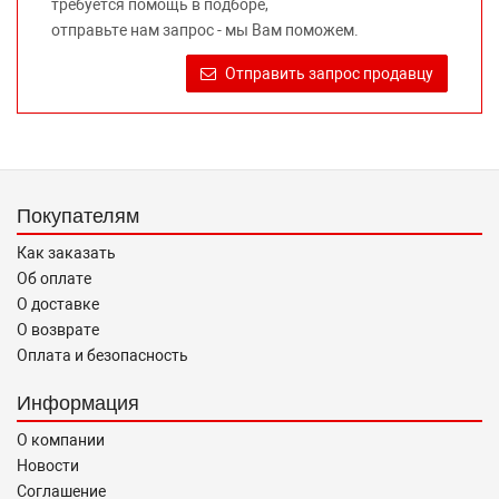
требуется помощь в подборе,
правообладателей указанных товарных знаков.
отправьте нам запрос - мы Вам поможем.
Требование предоставлять покупателю необходимую и
достоверную информацию о товаре, предлагаемом к
Отправить запрос продавцу
продаже, обеспечивающую возможность их правильного
выбора возложено на продавца (изготовителя) Законом
«О защите прав потребителей».
Покупателям
Как заказать
Об оплате
О доставке
О возврате
Оплата и безопасность
Информация
О компании
Новости
Соглашение