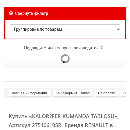
Свернуть фильтр
Подождите, идет запрос производителей...
Важная информация
Как оформить заказ
Об оплате
О д
Купить
«KALOR?FER KUMANDA TABLOSU»
,
Артикул 275106105R, Бренда RENAULT в