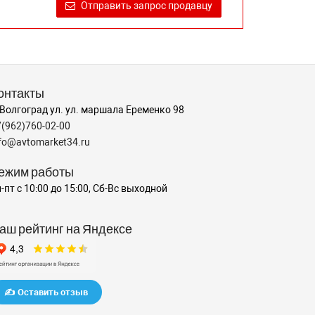
Отправить запрос продавцу
онтакты
 Волгоград ул. ул. маршала Еременко 98
7(962)760-02-00
nfo@avtomarket34.ru
ежим работы
-пт с 10:00 до 15:00, Сб-Вс выходной
аш рейтинг на Яндексе
✍️ Оставить отзыв