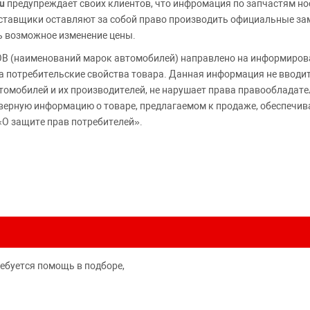
u
предупреждает своих клиентов, что инфромация по запчастям но
Поставщики оставляют за собой право производить официальные з
ь возможное изменение цены.
 (наименований марок автомобилей) направлено на информирова
 на потребительские свойства товара. Данная информация не вводи
томобилей и их производителей, не нарушает права правообладате
верную информацию о товаре, предлагаемом к продаже, обеспеч
«О защите прав потребителей».
ребуется помощь в подборе,