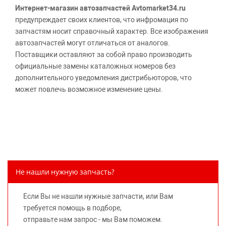
Интернет-магазин автозапчастей Avtomarket34.ru
предупреждает своих клиентов, что инфромация по
запчастям носит справочный характер. Все изображения
автозапчастей могут отличаться от аналогов.
Поставщики оставляют за собой право производить
официальные замены каталожных номеров без
дополнительного уведомления дистрибьюторов, что
может повлечь возможное изменение цены.
Обращаем внимание, указание ТОВАРНЫХ ЗНАКОВ
(наименований марок автомобилей) направлено на
информирование покупателей о применимости запасной
части к той или иной марке автомобиля, то есть на
потребительские свойства товара. Данная информация
не вводит потребителя в заблуждение относительно
Не нашли нужную запчасть?
предлагаемых к продаже запасных частей для
автомобилей и их производителей, не нарушает права
Если Вы не нашли нужные запчасти, или Вам
правообладателей указанных товарных знаков.
требуется помощь в подборе,
Требование предоставлять покупателю необходимую и
отправьте нам запрос - мы Вам поможем.
достоверную информацию о товаре, предлагаемом к