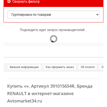
Свернуть фильтр
Подождите, идет запрос производителей...
Важная информация
Как оформить заказ
Об оплате
О д
Купить
«»
, Артикул 391015654R, Бренда
RENAULT в интернет-магазине
Avtomarket34.ru