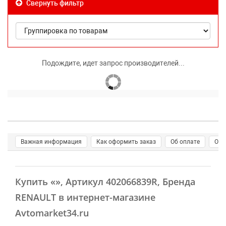
Свернуть фильтр
Подождите, идет запрос производителей...
Важная информация
Как оформить заказ
Об оплате
О д
Купить
«»
, Артикул 402066839R, Бренда
RENAULT в интернет-магазине
Avtomarket34.ru