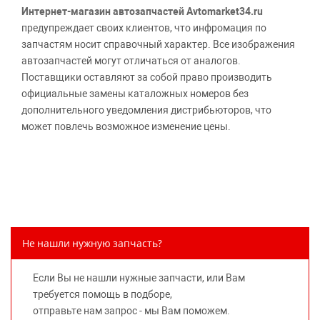
Интернет-магазин автозапчастей Avtomarket34.ru
предупреждает своих клиентов, что инфромация по
запчастям носит справочный характер. Все изображения
автозапчастей могут отличаться от аналогов.
Поставщики оставляют за собой право производить
официальные замены каталожных номеров без
дополнительного уведомления дистрибьюторов, что
может повлечь возможное изменение цены.
Обращаем внимание, указание ТОВАРНЫХ ЗНАКОВ
(наименований марок автомобилей) направлено на
информирование покупателей о применимости запасной
части к той или иной марке автомобиля, то есть на
потребительские свойства товара. Данная информация
не вводит потребителя в заблуждение относительно
Не нашли нужную запчасть?
предлагаемых к продаже запасных частей для
автомобилей и их производителей, не нарушает права
Если Вы не нашли нужные запчасти, или Вам
правообладателей указанных товарных знаков.
требуется помощь в подборе,
Требование предоставлять покупателю необходимую и
отправьте нам запрос - мы Вам поможем.
достоверную информацию о товаре, предлагаемом к