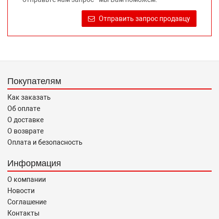
достоверную информацию о товаре, предлагаемом к
продаже, обеспечивающую возможность их правильного
Отправить запрос продавцу
выбора возложено на продавца (изготовителя) Законом
«О защите прав потребителей».
Покупателям
Как заказать
Об оплате
О доставке
О возврате
Оплата и безопасность
Информация
О компании
Новости
Соглашение
Контакты