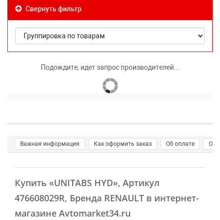
Свернуть фильтр
Подождите, идет запрос производителей...
Важная информация
Как оформить заказ
Об оплате
О д
Купить
«UNITABS HYD»
, Артикул
476608029R, Бренда RENAULT в интернет-
магазине Avtomarket34.ru