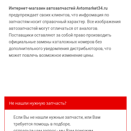
Интернет-магазин автозапчастей Avtomarket34.ru
предупреждает своих клиентов, что инфромация по
запчастям носит справочный характер. Все изображения
автозапчастей могут отличаться от аналогов.
Поставщики оставляют за собой право производить
официальные замены каталожных номеров без
дополнительного уведомления дистрибьюторов, что
может повлечь возможное изменение цены.
Обращаем внимание, указание ТОВАРНЫХ ЗНАКОВ
(наименований марок автомобилей) направлено на
информирование покупателей о применимости запасной
части к той или иной марке автомобиля, то есть на
потребительские свойства товара. Данная информация
не вводит потребителя в заблуждение относительно
Не нашли нужную запчасть?
предлагаемых к продаже запасных частей для
автомобилей и их производителей, не нарушает права
Если Вы не нашли нужные запчасти, или Вам
правообладателей указанных товарных знаков.
требуется помощь в подборе,
Требование предоставлять покупателю необходимую и
отправьте нам запрос - мы Вам поможем.