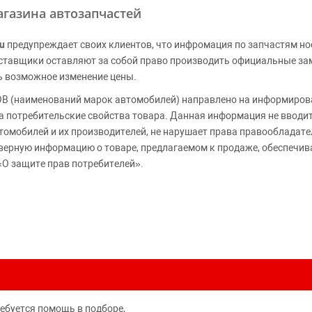
газина автозапчастей
u
предупреждает своих клиентов, что инфромация по запчастям но
Поставщики оставляют за собой право производить официальные з
ь возможное изменение цены.
 (наименований марок автомобилей) направлено на информирова
 на потребительские свойства товара. Данная информация не вводи
томобилей и их производителей, не нарушает права правообладате
верную информацию о товаре, предлагаемом к продаже, обеспеч
«О защите прав потребителей».
ребуется помощь в подборе,