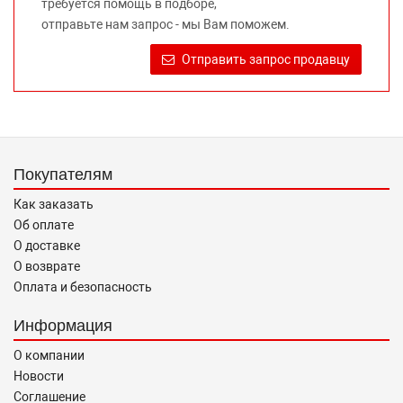
требуется помощь в подборе,
Требование предоставлять покупателю необходимую и
отправьте нам запрос - мы Вам поможем.
достоверную информацию о товаре, предлагаемом к
продаже, обеспечивающую возможность их правильного
Отправить запрос продавцу
выбора возложено на продавца (изготовителя) Законом
«О защите прав потребителей».
Покупателям
Как заказать
Об оплате
О доставке
О возврате
Оплата и безопасность
Информация
О компании
Новости
Соглашение