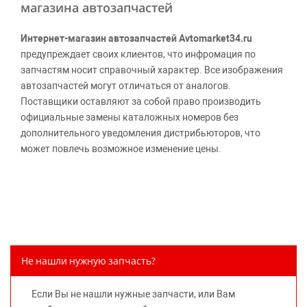
магазина автозапчастей
Интернет-магазин автозапчастей Avtomarket34.ru
предупреждает своих клиентов, что инфромация по
запчастям носит справочный характер. Все изображения
автозапчастей могут отличаться от аналогов.
Поставщики оставляют за собой право производить
официальные замены каталожных номеров без
дополнительного уведомления дистрибьюторов, что
может повлечь возможное изменение цены.
Обращаем внимание, указание ТОВАРНЫХ ЗНАКОВ
(наименований марок автомобилей) направлено на
информирование покупателей о применимости запасной
части к той или иной марке автомобиля, то есть на
потребительские свойства товара. Данная информация
не вводит потребителя в заблуждение относительно
Не нашли нужную запчасть?
предлагаемых к продаже запасных частей для
автомобилей и их производителей, не нарушает права
Если Вы не нашли нужные запчасти, или Вам
правообладателей указанных товарных знаков.