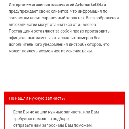
Интернет-магазин автозапчастей Avtomarket34.ru
предупреждает своих клиентов, что инфромация по
запчастям носит справочный характер. Все изображения
автозапчастей могут отличаться от аналогов.
Поставщики оставляют за собой право производить
официальные замены каталожных номеров без
дополнительного уведомления дистрибьюторов, что
может повлечь возможное изменение цены.
Обращаем внимание, указание ТОВАРНЫХ ЗНАКОВ
(наименований марок автомобилей) направлено на
информирование покупателей о применимости запасной
части к той или иной марке автомобиля, то есть на
потребительские свойства товара. Данная информация
не вводит потребителя в заблуждение относительно
Не нашли нужную запчасть?
предлагаемых к продаже запасных частей для
автомобилей и их производителей, не нарушает права
Если Вы не нашли нужные запчасти, или Вам
правообладателей указанных товарных знаков.
требуется помощь в подборе,
Требование предоставлять покупателю необходимую и
отправьте нам запрос - мы Вам поможем.
достоверную информацию о товаре, предлагаемом к