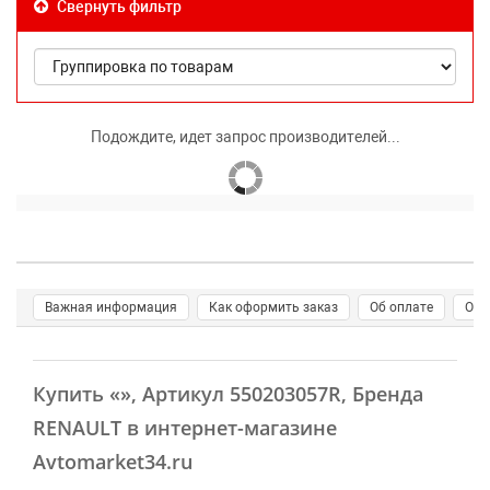
Свернуть фильтр
Подождите, идет запрос производителей...
Важная информация
Как оформить заказ
Об оплате
О д
Купить
«»
, Артикул 550203057R, Бренда
RENAULT в интернет-магазине
Avtomarket34.ru