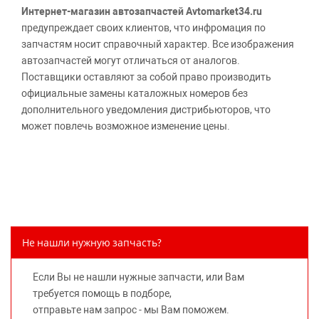
Интернет-магазин автозапчастей Avtomarket34.ru
предупреждает своих клиентов, что инфромация по
запчастям носит справочный характер. Все изображения
автозапчастей могут отличаться от аналогов.
Поставщики оставляют за собой право производить
официальные замены каталожных номеров без
дополнительного уведомления дистрибьюторов, что
может повлечь возможное изменение цены.
Обращаем внимание, указание ТОВАРНЫХ ЗНАКОВ
(наименований марок автомобилей) направлено на
информирование покупателей о применимости запасной
части к той или иной марке автомобиля, то есть на
потребительские свойства товара. Данная информация
не вводит потребителя в заблуждение относительно
Не нашли нужную запчасть?
предлагаемых к продаже запасных частей для
автомобилей и их производителей, не нарушает права
Если Вы не нашли нужные запчасти, или Вам
правообладателей указанных товарных знаков.
требуется помощь в подборе,
Требование предоставлять покупателю необходимую и
отправьте нам запрос - мы Вам поможем.
достоверную информацию о товаре, предлагаемом к