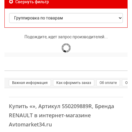
Свернуть фильтр
Подождите, идет запрос производителей...
Важная информация
Как оформить заказ
Об оплате
О д
Купить
«»
, Артикул 550209889R, Бренда
RENAULT в интернет-магазине
Avtomarket34.ru