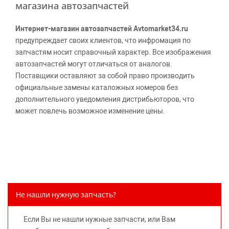
магазина автозапчастей
Интернет-магазин автозапчастей Avtomarket34.ru
предупреждает своих клиентов, что инфромация по
запчастям носит справочный характер. Все изображения
автозапчастей могут отличаться от аналогов.
Поставщики оставляют за собой право производить
официальные замены каталожных номеров без
дополнительного уведомления дистрибьюторов, что
может повлечь возможное изменение цены.
Обращаем внимание, указание ТОВАРНЫХ ЗНАКОВ
(наименований марок автомобилей) направлено на
информирование покупателей о применимости запасной
части к той или иной марке автомобиля, то есть на
потребительские свойства товара. Данная информация
не вводит потребителя в заблуждение относительно
Не нашли нужную запчасть?
предлагаемых к продаже запасных частей для
автомобилей и их производителей, не нарушает права
Если Вы не нашли нужные запчасти, или Вам
правообладателей указанных товарных знаков.