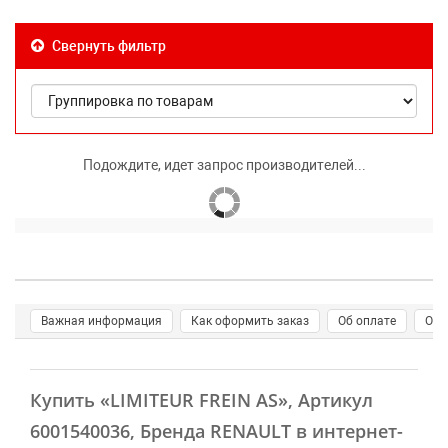
Свернуть фильтр
Подождите, идет запрос производителей...
Важная информация
Как оформить заказ
Об оплате
О д
Купить
«LIMITEUR FREIN AS»
, Артикул
6001540036, Бренда RENAULT в интернет-