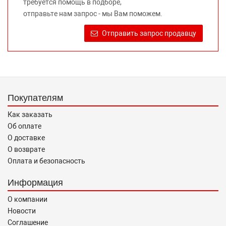
требуется помощь в подборе,
Требование предоставлять покупателю необходимую и
отправьте нам запрос - мы Вам поможем.
достоверную информацию о товаре, предлагаемом к
продаже, обеспечивающую возможность их правильного
Отправить запрос продавцу
выбора возложено на продавца (изготовителя) Законом
«О защите прав потребителей».
Покупателям
Как заказать
Об оплате
О доставке
О возврате
Оплата и безопасность
Информация
О компании
Новости
Соглашение