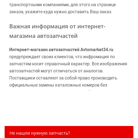
транспортными компаниями, для этого на странице
заказа, укажите куда нужно доставить Ваш заказ.
Важная информация от интернет-
магазина автозапчастей
Интернет-магазин автозапчастей Avtomarket34.ru
предупреждает своих клиентов, что инфромация по
запчастям носит справочный характер. Все изображения
автозапчастей могут отличаться от аналогов.
Поставщики оставляют за собой право производить
официальные замены каталожных номеров без
дополнительного уведомления дистрибьюторов, что
может повлечь возможное изменение цены.
Обращаем внимание, указание ТОВАРНЫХ ЗНАКОВ
(наименований марок автомобилей) направлено на
информирование покупателей о применимости запасной
части к той или иной марке автомобиля, то есть на
Не нашли нужную запчасть?
потребительские свойства товара. Данная информация