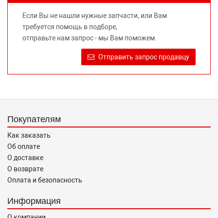
не вводит потребителя в заблуждение относительно
Если Вы не нашли нужные запчасти, или Вам
предлагаемых к продаже запасных частей для
требуется помощь в подборе,
автомобилей и их производителей, не нарушает права
отправьте нам запрос - мы Вам поможем.
правообладателей указанных товарных знаков.
Требование предоставлять покупателю необходимую и
Отправить запрос продавцу
достоверную информацию о товаре, предлагаемом к
продаже, обеспечивающую возможность их правильного
выбора возложено на продавца (изготовителя) Законом
«О защите прав потребителей».
Покупателям
Как заказать
Об оплате
О доставке
О возврате
Оплата и безопасность
Информация
О компании