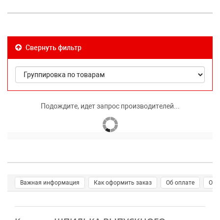
Свернуть фильтр
Подождите, идет запрос производителей...
Важная информация
Как оформить заказ
Об оплате
О д