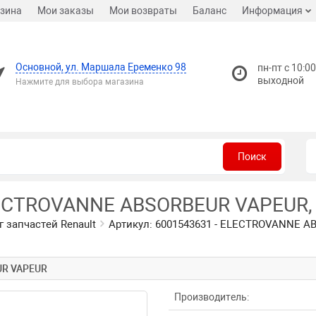
зина
Мои заказы
Мои возвраты
Баланс
Информация
Основной, ул. Маршала Еременко 98
пн-пт с 10:00
выходной
Нажмите для выбора магазина
Поиск
LECTROVANNE ABSORBEUR VAPEUR, Т
г запчастей Renault
Артикул: 6001543631 - ELECTROVANNE AB
UR VAPEUR
Производитель: