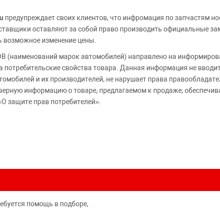
u
предупреждает своих клиентов, что инфромация по запчастям но
Поставщики оставляют за собой право производить официальные з
ь возможное изменение цены.
 (наименований марок автомобилей) направлено на информирова
 на потребительские свойства товара. Данная информация не вводи
томобилей и их производителей, не нарушает права правообладате
верную информацию о товаре, предлагаемом к продаже, обеспеч
«О защите прав потребителей».
ребуется помощь в подборе,