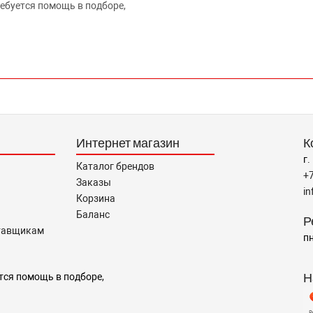
ребуется помощь в подборе,
Интернет магазин
К
г.
Каталог брендов
+
Заказы
i
Корзина
Баланс
Р
тавщикам
пн
Н
тся помощь в подборе,