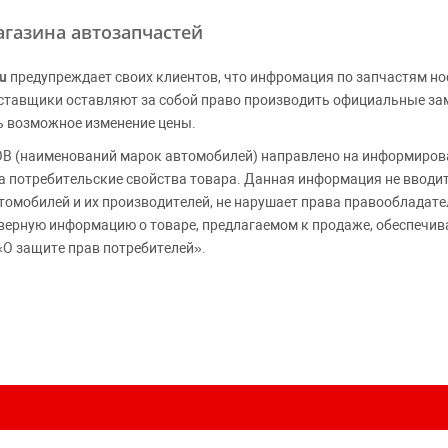
газина автозапчастей
u
предупреждает своих клиентов, что инфромация по запчастям но
Поставщики оставляют за собой право производить официальные з
ь возможное изменение цены.
 (наименований марок автомобилей) направлено на информирова
 на потребительские свойства товара. Данная информация не вводи
томобилей и их производителей, не нарушает права правообладате
верную информацию о товаре, предлагаемом к продаже, обеспеч
«О защите прав потребителей».