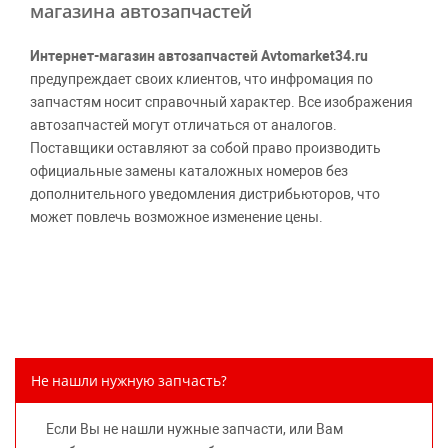
магазина автозапчастей
Интернет-магазин автозапчастей Avtomarket34.ru
предупреждает своих клиентов, что инфромация по
запчастям носит справочный характер. Все изображения
автозапчастей могут отличаться от аналогов.
Поставщики оставляют за собой право производить
официальные замены каталожных номеров без
дополнительного уведомления дистрибьюторов, что
может повлечь возможное изменение цены.
Обращаем внимание, указание ТОВАРНЫХ ЗНАКОВ
(наименований марок автомобилей) направлено на
информирование покупателей о применимости запасной
части к той или иной марке автомобиля, то есть на
потребительские свойства товара. Данная информация
не вводит потребителя в заблуждение относительно
Не нашли нужную запчасть?
предлагаемых к продаже запасных частей для
автомобилей и их производителей, не нарушает права
Если Вы не нашли нужные запчасти, или Вам
правообладателей указанных товарных знаков.