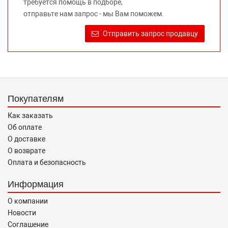
требуется помощь в подборе,
Требование предоставлять покупателю необходимую и
отправьте нам запрос - мы Вам поможем.
достоверную информацию о товаре, предлагаемом к
продаже, обеспечивающую возможность их правильного
Отправить запрос продавцу
выбора возложено на продавца (изготовителя) Законом
«О защите прав потребителей».
Покупателям
Как заказать
Об оплате
О доставке
О возврате
Оплата и безопасность
Информация
О компании
Новости
Соглашение