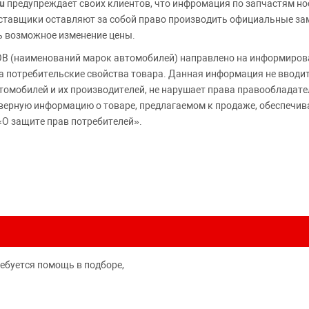
u
предупреждает своих клиентов, что инфромация по запчастям но
Поставщики оставляют за собой право производить официальные з
ь возможное изменение цены.
 (наименований марок автомобилей) направлено на информирова
 на потребительские свойства товара. Данная информация не вводи
томобилей и их производителей, не нарушает права правообладате
верную информацию о товаре, предлагаемом к продаже, обеспеч
«О защите прав потребителей».
ребуется помощь в подборе,