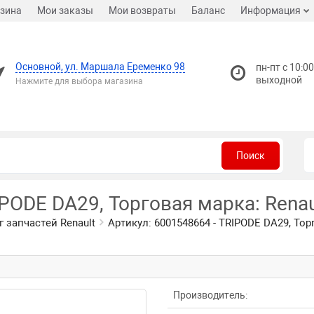
зина
Мои заказы
Мои возвраты
Баланс
Информация
Основной, ул. Маршала Еременко 98
пн-пт с 10:00
выходной
Нажмите для выбора магазина
Поиск
IPODE DA29, Торговая марка: Renau
г запчастей Renault
Артикул: 6001548664 - TRIPODE DA29, Тор
Производитель: