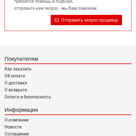
требуется помощь в подборе,
Требование предоставлять покупателю необходимую и
отправьте нам запрос - мы Вам поможем.
достоверную информацию о товаре, предлагаемом к
продаже, обеспечивающую возможность их правильного
Отправить запрос продавцу
выбора возложено на продавца (изготовителя) Законом
«О защите прав потребителей».
Покупателям
Как заказать
Об оплате
О доставке
О возврате
Оплата и безопасность
Информация
О компании
Новости
Соглашение