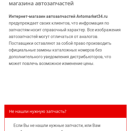
магазина автозапчастей
Интернет-магазин автозапчастей Avtomarket34.ru
предупреждает своих клиентов, что инфромация по
запчастям носит справочный характер. Все изображения
автозапчастей могут отличаться от аналогов.
Поставщики оставляют за собой право производить
официальные замены каталожных номеров без
дополнительного уведомления дистрибьюторов, что
может повлечь возможное изменение цены.
Обращаем внимание, указание ТОВАРНЫХ ЗНАКОВ
(наименований марок автомобилей) направлено на
информирование покупателей о применимости запасной
части к той или иной марке автомобиля, то есть на
потребительские свойства товара. Данная информация
не вводит потребителя в заблуждение относительно
Не нашли нужную запчасть?
предлагаемых к продаже запасных частей для
автомобилей и их производителей, не нарушает права
Если Вы не нашли нужные запчасти, или Вам
правообладателей указанных товарных знаков.