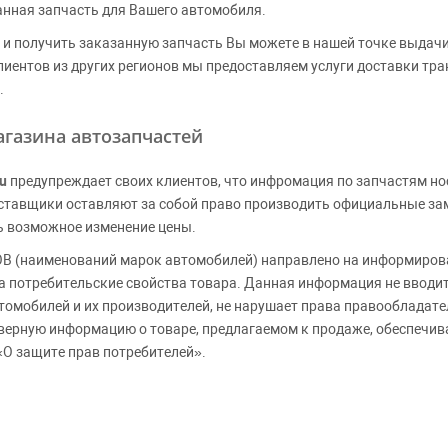
анная запчасть для Вашего автомобиля.
и получить заказанную запчасть Вы можете в нашей точке выдачи
клиентов из других регионов мы предоставляем услуги доставки тр
.
газина автозапчастей
u
предупреждает своих клиентов, что инфромация по запчастям но
Поставщики оставляют за собой право производить официальные з
ь возможное изменение цены.
 (наименований марок автомобилей) направлено на информирова
 на потребительские свойства товара. Данная информация не вводи
томобилей и их производителей, не нарушает права правообладате
верную информацию о товаре, предлагаемом к продаже, обеспеч
«О защите прав потребителей».