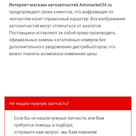
Интернет-магазин автозапчастей Avtomarket34.ru
предупреждает своих клиентов, что инфромация по
запчастям носит справочный характер. Все изображения
автозапчастей могут отличаться от аналогов.
Поставщики оставляют за собой право производить
официальные замены каталожных номеров без
дополнительного уведомления дистрибьюторов, что
может повлечь возможное изменение цены.
Обращаем внимание, указание ТОВАРНЫХ ЗНАКОВ
(наименований марок автомобилей) направлено на
информирование покупателей о применимости запасной
части к той или иной марке автомобиля, то есть на
потребительские свойства товара. Данная информация
не вводит потребителя в заблуждение относительно
Не нашли нужную запчасть?
предлагаемых к продаже запасных частей для
автомобилей и их производителей, не нарушает права
Если Вы не нашли нужные запчасти, или Вам
правообладателей указанных товарных знаков.
требуется помощь в подборе,
Требование предоставлять покупателю необходимую и
отправьте нам запрос - мы Вам поможем.
достоверную информацию о товаре, предлагаемом к