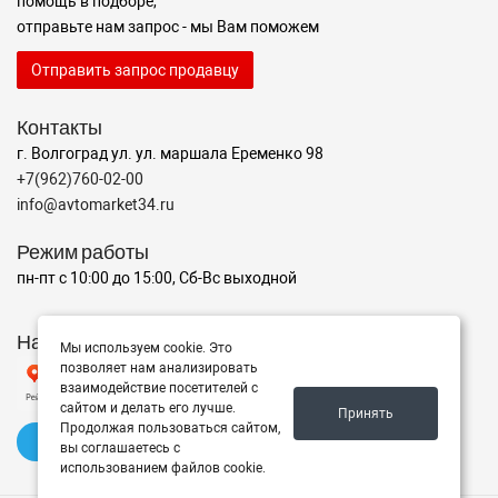
помощь в подборе,
отправьте нам запрос - мы Вам поможем
Отправить запрос продавцу
Контакты
г. Волгоград ул. ул. маршала Еременко 98
+7(962)760-02-00
info@avtomarket34.ru
Режим работы
пн-пт с 10:00 до 15:00, Сб-Вс выходной
Наш рейтинг на Яндексе
Мы используем cookie. Это
позволяет нам анализировать
взаимодействие посетителей с
сайтом и делать его лучше.
Принять
Продолжая пользоваться сайтом,
✍️ Оставить отзыв
вы соглашаетесь с
использованием файлов cookie.