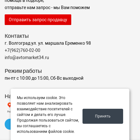
помощь в подборе,
отправьте нам запрос - мы Вам поможем
Отправить запрос продавцу
Контакты
г. Волгоград ул. ул. маршала Еременко 98
+7(962)760-02-00
info@avtomarket34.ru
Режим работы
пн-пт с 10:00 до 15:00, Сб-Вс выходной
Наш рейтинг на Яндексе
Мы используем cookie. Это
позволяет нам анализировать
взаимодействие посетителей с
сайтом и делать его лучше.
Принять
Продолжая пользоваться сайтом,
✍️ Оставить отзыв
вы соглашаетесь с
использованием файлов cookie.