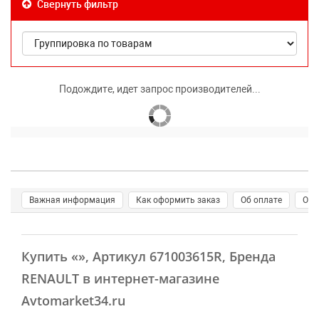
Свернуть фильтр
Подождите, идет запрос производителей...
Важная информация
Как оформить заказ
Об оплате
О д
Купить
«»
, Артикул 671003615R, Бренда
RENAULT в интернет-магазине
Avtomarket34.ru