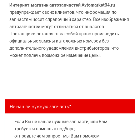
Интернет-магазин автозапчастей Avtomarket34.ru
предупреждает своих клиентов, что инфромация по
запчастям носит справочный характер. Все изображения
автозапчастей могут отличаться от аналогов.
Поставщики оставляют за собой право производить
официальные замены каталожных номеров без
дополнительного уведомления дистрибьюторов, что
может повлечь возможное изменение цены.
Обращаем внимание, указание ТОВАРНЫХ ЗНАКОВ
(наименований марок автомобилей) направлено на
информирование покупателей о применимости запасной
части к той или иной марке автомобиля, то есть на
потребительские свойства товара. Данная информация
не вводит потребителя в заблуждение относительно
Не нашли нужную запчасть?
предлагаемых к продаже запасных частей для
автомобилей и их производителей, не нарушает права
Если Вы не нашли нужные запчасти, или Вам
правообладателей указанных товарных знаков.
требуется помощь в подборе,
Требование предоставлять покупателю необходимую и
отправьте нам запрос - мы Вам поможем.
достоверную информацию о товаре, предлагаемом к