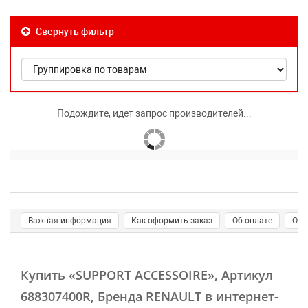
Свернуть фильтр
Подождите, идет запрос производителей...
Важная информация
Как оформить заказ
Об оплате
О д
Купить
«SUPPORT ACCESSOIRE»
, Артикул
688307400R, Бренда RENAULT в интернет-