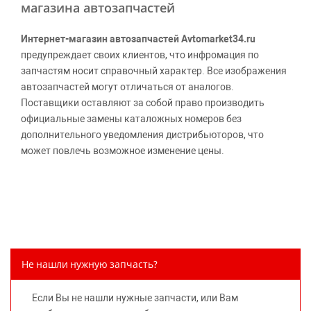
магазина автозапчастей
Интернет-магазин автозапчастей Avtomarket34.ru
предупреждает своих клиентов, что инфромация по
запчастям носит справочный характер. Все изображения
автозапчастей могут отличаться от аналогов.
Поставщики оставляют за собой право производить
официальные замены каталожных номеров без
дополнительного уведомления дистрибьюторов, что
может повлечь возможное изменение цены.
Обращаем внимание, указание ТОВАРНЫХ ЗНАКОВ
(наименований марок автомобилей) направлено на
информирование покупателей о применимости запасной
части к той или иной марке автомобиля, то есть на
потребительские свойства товара. Данная информация
не вводит потребителя в заблуждение относительно
Не нашли нужную запчасть?
предлагаемых к продаже запасных частей для
автомобилей и их производителей, не нарушает права
Если Вы не нашли нужные запчасти, или Вам
правообладателей указанных товарных знаков.