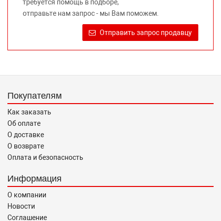
требуется помощь в подборе,
Требование предоставлять покупателю необходимую и
отправьте нам запрос - мы Вам поможем.
достоверную информацию о товаре, предлагаемом к
продаже, обеспечивающую возможность их правильного
Отправить запрос продавцу
выбора возложено на продавца (изготовителя) Законом
«О защите прав потребителей».
Покупателям
Как заказать
Об оплате
О доставке
О возврате
Оплата и безопасность
Информация
О компании
Новости
Соглашение