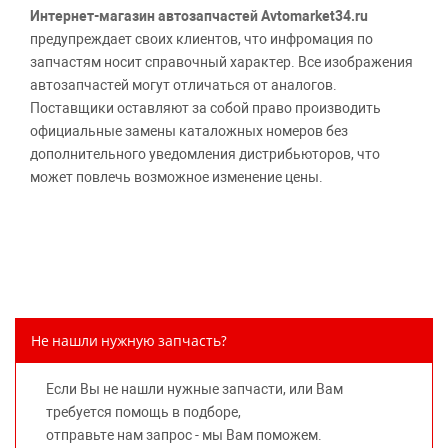
Интернет-магазин автозапчастей Avtomarket34.ru
предупреждает своих клиентов, что инфромация по
запчастям носит справочный характер. Все изображения
автозапчастей могут отличаться от аналогов.
Поставщики оставляют за собой право производить
официальные замены каталожных номеров без
дополнительного уведомления дистрибьюторов, что
может повлечь возможное изменение цены.
Обращаем внимание, указание ТОВАРНЫХ ЗНАКОВ
(наименований марок автомобилей) направлено на
информирование покупателей о применимости запасной
части к той или иной марке автомобиля, то есть на
потребительские свойства товара. Данная информация
не вводит потребителя в заблуждение относительно
Не нашли нужную запчасть?
предлагаемых к продаже запасных частей для
автомобилей и их производителей, не нарушает права
Если Вы не нашли нужные запчасти, или Вам
правообладателей указанных товарных знаков.
требуется помощь в подборе,
Требование предоставлять покупателю необходимую и
отправьте нам запрос - мы Вам поможем.
достоверную информацию о товаре, предлагаемом к