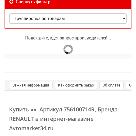
Свернуть фильтр
Подождите, идет запрос производителей...
Важная информация
Как оформить заказ
Об оплате
О д
Купить
«»
, Артикул 756100714R, Бренда
RENAULT в интернет-магазине
Avtomarket34.ru