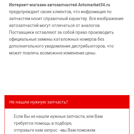
Интернет-магазин автозапчастей Avtomarket34.ru
предупреждает своих клиентов, что инфромация по
запчастям носит справочный характер. Все изображения
автозапчастей могут отличаться от аналогов.
Поставщики оставляют за собой право производить
официальные замены каталожных номеров без
дополнительного уведомления дистрибьюторов, что
может повлечь возможное изменение цены.
Обращаем внимание, указание ТОВАРНЫХ ЗНАКОВ
(наименований марок автомобилей) направлено на
информирование покупателей о применимости запасной
части к той или иной марке автомобиля, то есть на
потребительские свойства товара. Данная информация
не вводит потребителя в заблуждение относительно
Не нашли нужную запчасть?
предлагаемых к продаже запасных частей для
автомобилей и их производителей, не нарушает права
Если Вы не нашли нужные запчасти, или Вам
правообладателей указанных товарных знаков.
требуется помощь в подборе,
Требование предоставлять покупателю необходимую и
отправьте нам запрос - мы Вам поможем.
достоверную информацию о товаре, предлагаемом к