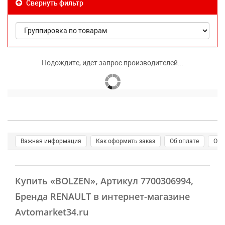
Свернуть фильтр
Подождите, идет запрос производителей...
Важная информация
Как оформить заказ
Об оплате
О д
Купить
«BOLZEN»
, Артикул 7700306994,
Бренда RENAULT в интернет-магазине
Avtomarket34.ru