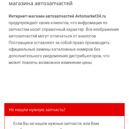
магазина автозапчастей
Интернет-магазин автозапчастей Avtomarket34.ru
предупреждает своих клиентов, что инфромация по
запчастям носит справочный характер. Все изображения
автозапчастей могут отличаться от аналогов.
Поставщики оставляют за собой право производить
официальные замены каталожных номеров без
дополнительного уведомления дистрибьюторов, что
может повлечь возможное изменение цены.
Обращаем внимание, указание ТОВАРНЫХ ЗНАКОВ
(наименований марок автомобилей) направлено на
информирование покупателей о применимости запасной
части к той или иной марке автомобиля, то есть на
потребительские свойства товара. Данная информация
не вводит потребителя в заблуждение относительно
Не нашли нужную запчасть?
предлагаемых к продаже запасных частей для
автомобилей и их производителей, не нарушает права
Если Вы не нашли нужные запчасти, или Вам
правообладателей указанных товарных знаков.