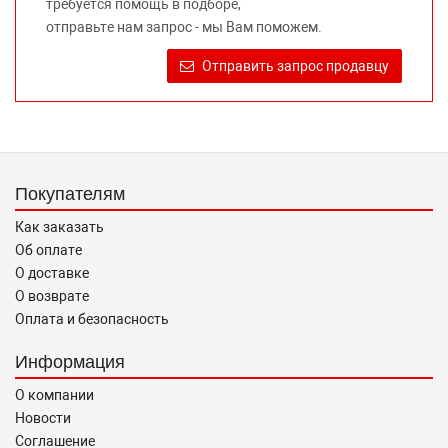
требуется помощь в подборе,
Требование предоставлять покупателю необходимую и
отправьте нам запрос - мы Вам поможем.
достоверную информацию о товаре, предлагаемом к
продаже, обеспечивающую возможность их правильного
Отправить запрос продавцу
выбора возложено на продавца (изготовителя) Законом
«О защите прав потребителей».
Покупателям
Как заказать
Об оплате
О доставке
О возврате
Оплата и безопасность
Информация
О компании
Новости
Соглашение