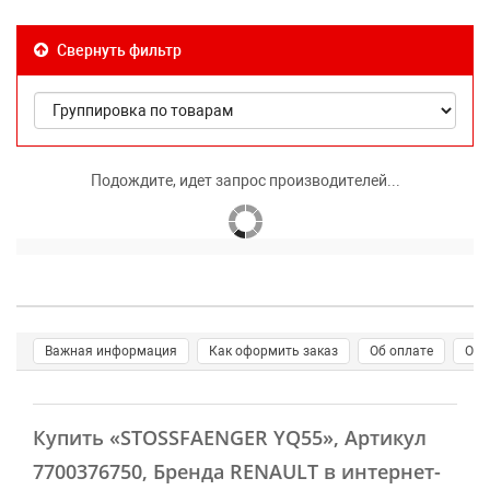
Свернуть фильтр
Подождите, идет запрос производителей...
Важная информация
Как оформить заказ
Об оплате
О д
Купить
«STOSSFAENGER YQ55»
, Артикул
7700376750, Бренда RENAULT в интернет-