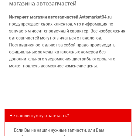
магазина автозапчастей
Интернет-магазин автозапчастей Avtomarket34.ru
предупреждает своих клиентов, что инфромация по
запчастям носит справочный характер. Все изображения
автозапчастей могут отличаться от аналогов.
Поставщики оставляют за собой право производить
официальные замены каталожных номеров без
дополнительного уведомления дистрибьюторов, что
может повлечь возможное изменение цены.
Обращаем внимание, указание ТОВАРНЫХ ЗНАКОВ
(наименований марок автомобилей) направлено на
информирование покупателей о применимости запасной
части к той или иной марке автомобиля, то есть на
потребительские свойства товара. Данная информация
не вводит потребителя в заблуждение относительно
Не нашли нужную запчасть?
предлагаемых к продаже запасных частей для
автомобилей и их производителей, не нарушает права
Если Вы не нашли нужные запчасти, или Вам
правообладателей указанных товарных знаков.