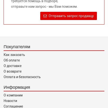
требуется помощь в подборе,
Требование предоставлять покупателю необходимую и
отправьте нам запрос - мы Вам поможем.
достоверную информацию о товаре, предлагаемом к
продаже, обеспечивающую возможность их правильного
Отправить запрос продавцу
выбора возложено на продавца (изготовителя) Законом
«О защите прав потребителей».
Покупателям
Как заказать
Об оплате
О доставке
О возврате
Оплата и безопасность
Информация
О компании
Новости
Соглашение