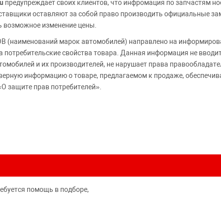
u
предупреждает своих клиентов, что инфромация по запчастям но
Поставщики оставляют за собой право производить официальные з
ь возможное изменение цены.
 (наименований марок автомобилей) направлено на информирова
 на потребительские свойства товара. Данная информация не вводи
томобилей и их производителей, не нарушает права правообладате
верную информацию о товаре, предлагаемом к продаже, обеспеч
«О защите прав потребителей».
ребуется помощь в подборе,