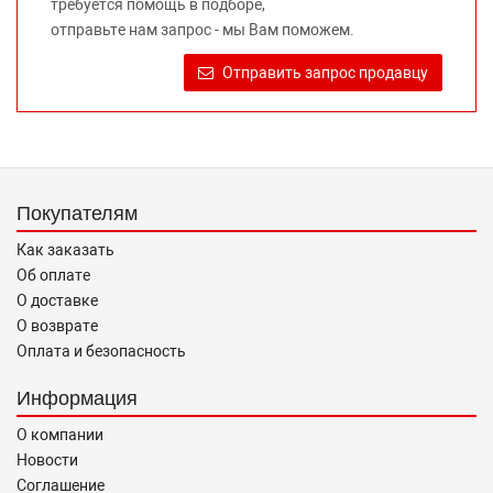
требуется помощь в подборе,
Требование предоставлять покупателю необходимую и
отправьте нам запрос - мы Вам поможем.
достоверную информацию о товаре, предлагаемом к
продаже, обеспечивающую возможность их правильного
Отправить запрос продавцу
выбора возложено на продавца (изготовителя) Законом
«О защите прав потребителей».
Покупателям
Как заказать
Об оплате
О доставке
О возврате
Оплата и безопасность
Информация
О компании
Новости
Соглашение