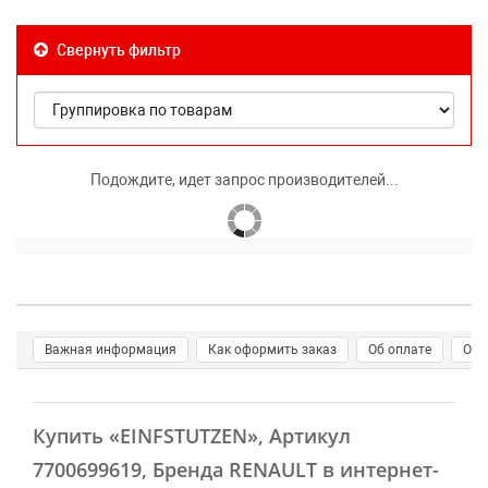
Свернуть фильтр
Подождите, идет запрос производителей...
Важная информация
Как оформить заказ
Об оплате
О д
Купить
«EINFSTUTZEN»
, Артикул
7700699619, Бренда RENAULT в интернет-