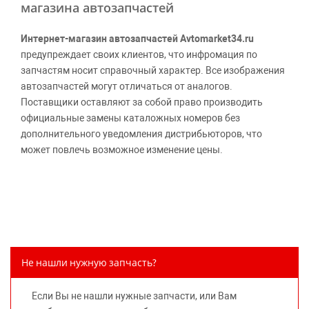
магазина автозапчастей
Интернет-магазин автозапчастей Avtomarket34.ru
предупреждает своих клиентов, что инфромация по
запчастям носит справочный характер. Все изображения
автозапчастей могут отличаться от аналогов.
Поставщики оставляют за собой право производить
официальные замены каталожных номеров без
дополнительного уведомления дистрибьюторов, что
может повлечь возможное изменение цены.
Обращаем внимание, указание ТОВАРНЫХ ЗНАКОВ
(наименований марок автомобилей) направлено на
информирование покупателей о применимости запасной
части к той или иной марке автомобиля, то есть на
потребительские свойства товара. Данная информация
не вводит потребителя в заблуждение относительно
Не нашли нужную запчасть?
предлагаемых к продаже запасных частей для
автомобилей и их производителей, не нарушает права
Если Вы не нашли нужные запчасти, или Вам
правообладателей указанных товарных знаков.