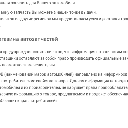
анная запчасть для Вашего автомобиля.
занную запчасть Вы можете в нашей точке выдачи:
клиентов из других регионов мы предоставляем услуги доставки тр
.
газина автозапчастей
u
предупреждает своих клиентов, что инфромация по запчастям но
Поставщики оставляют за собой право производить официальные з
ь возможное изменение цены.
 (наименований марок автомобилей) направлено на информирова
 на потребительские свойства товара. Данная информация не вводи
томобилей и их производителей, не нарушает права правообладате
верную информацию о товаре, предлагаемом к продаже, обеспеч
«О защите прав потребителей».