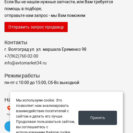
Если Вы не нашли нужные запчасти, или Вам требуется
помощь в подборе,
отправьте нам запрос - мы Вам поможем
Отправить запрос продавцу
Контакты
г. Волгоград ул. ул. маршала Еременко 98
+7(962)760-02-00
info@avtomarket34.ru
Режим работы
пн-пт с 10:00 до 15:00, Сб-Вс выходной
Наш рейтинг на Яндексе
Мы используем cookie. Это
позволяет нам анализировать
взаимодействие посетителей с
сайтом и делать его лучше.
Принять
Продолжая пользоваться сайтом,
✍️ Оставить отзыв
вы соглашаетесь с
использованием файлов cookie.