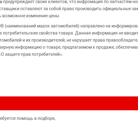
u
предупреждает своих клиентов, что инфромация по запчастям но
Поставщики оставляют за собой право производить официальные з
ь возможное изменение цены.
 (наименований марок автомобилей) направлено на информирова
 на потребительские свойства товара. Данная информация не вводи
томобилей и их производителей, не нарушает права правообладате
верную информацию о товаре, предлагаемом к продаже, обеспеч
«О защите прав потребителей».
ребуется помощь в подборе,