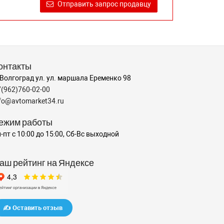
Отправить запрос продавцу
онтакты
 Волгоград ул. ул. маршала Еременко 98
7(962)760-02-00
nfo@avtomarket34.ru
ежим работы
-пт с 10:00 до 15:00, Сб-Вс выходной
аш рейтинг на Яндексе
✍️ Оставить отзыв