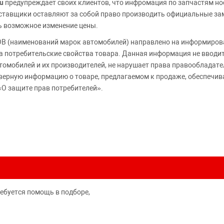
u
предупреждает своих клиентов, что инфромация по запчастям но
Поставщики оставляют за собой право производить официальные з
ь возможное изменение цены.
 (наименований марок автомобилей) направлено на информирова
 на потребительские свойства товара. Данная информация не вводи
томобилей и их производителей, не нарушает права правообладате
верную информацию о товаре, предлагаемом к продаже, обеспеч
«О защите прав потребителей».
ребуется помощь в подборе,