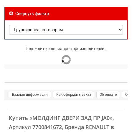
Свернуть фильтр
Подождите, идет запрос производителей...
Важная информация
Как оформить заказ
Об оплате
О д
Купить
«МОЛДИНГ ДВЕРИ ЗАД ПР JA0»
,
Артикул 7700841672, Бренда RENAULT в