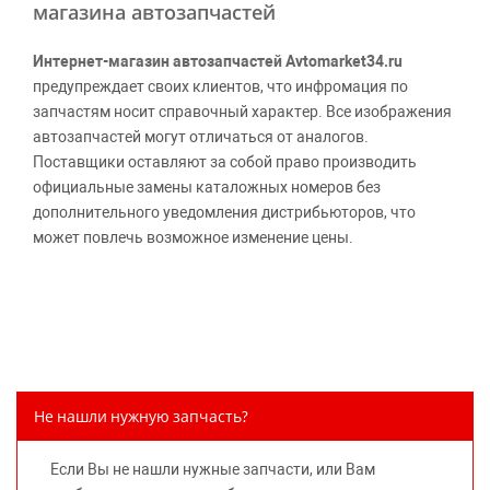
магазина автозапчастей
Интернет-магазин автозапчастей Avtomarket34.ru
предупреждает своих клиентов, что инфромация по
запчастям носит справочный характер. Все изображения
автозапчастей могут отличаться от аналогов.
Поставщики оставляют за собой право производить
официальные замены каталожных номеров без
дополнительного уведомления дистрибьюторов, что
может повлечь возможное изменение цены.
Обращаем внимание, указание ТОВАРНЫХ ЗНАКОВ
(наименований марок автомобилей) направлено на
информирование покупателей о применимости запасной
части к той или иной марке автомобиля, то есть на
потребительские свойства товара. Данная информация
не вводит потребителя в заблуждение относительно
Не нашли нужную запчасть?
предлагаемых к продаже запасных частей для
автомобилей и их производителей, не нарушает права
Если Вы не нашли нужные запчасти, или Вам
правообладателей указанных товарных знаков.