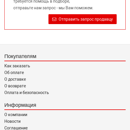
требуется помощь в подборе,
Требование предоставлять покупателю необходимую и
отправьте нам запрос - мы Вам поможем.
достоверную информацию о товаре, предлагаемом к
продаже, обеспечивающую возможность их правильного
Отправить запрос продавцу
выбора возложено на продавца (изготовителя) Законом
«О защите прав потребителей».
Покупателям
Как заказать
Об оплате
О доставке
О возврате
Оплата и безопасность
Информация
О компании
Новости
Соглашение