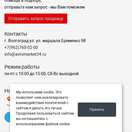
помощь в подборе,
отправьте нам запрос - мы Вам поможем
Отправить запрос продавцу
Контакты
г. Волгоград ул. ул. маршала Еременко 98
+7(962)760-02-00
info@avtomarket34.ru
Режим работы
пн-пт с 10:00 до 15:00, Сб-Вс выходной
Наш рейтинг на Яндексе
Мы используем cookie. Это
позволяет нам анализировать
взаимодействие посетителей с
сайтом и делать его лучше.
Принять
Продолжая пользоваться сайтом,
✍️ Оставить отзыв
вы соглашаетесь с
использованием файлов cookie.