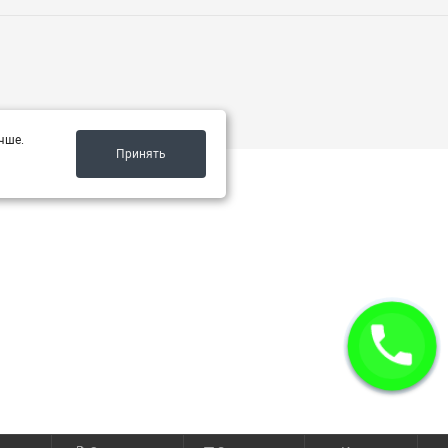
чше.
Принять