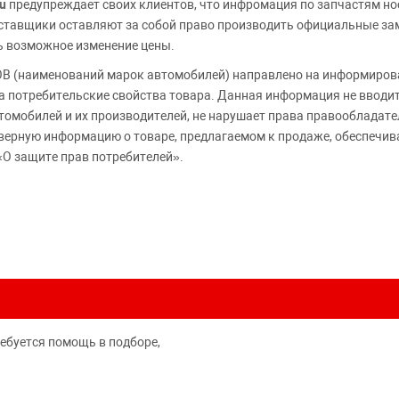
u
предупреждает своих клиентов, что инфромация по запчастям но
Поставщики оставляют за собой право производить официальные з
ь возможное изменение цены.
 (наименований марок автомобилей) направлено на информирова
 на потребительские свойства товара. Данная информация не вводи
томобилей и их производителей, не нарушает права правообладате
верную информацию о товаре, предлагаемом к продаже, обеспеч
«О защите прав потребителей».
ребуется помощь в подборе,