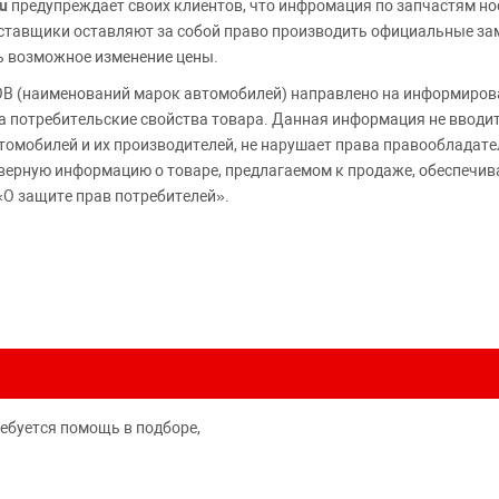
u
предупреждает своих клиентов, что инфромация по запчастям но
Поставщики оставляют за собой право производить официальные з
ь возможное изменение цены.
 (наименований марок автомобилей) направлено на информирова
 на потребительские свойства товара. Данная информация не вводи
томобилей и их производителей, не нарушает права правообладате
верную информацию о товаре, предлагаемом к продаже, обеспеч
«О защите прав потребителей».
ребуется помощь в подборе,