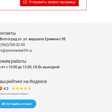
Отправить запрос продавцу
онтакты
 Волгоград ул. ул. маршала Еременко 98
7(962)760-02-00
nfo@avtomarket34.ru
ежим работы
-пт с 10:00 до 15:00, Сб-Вс выходной
аш рейтинг на Яндексе
✍️ Оставить отзыв