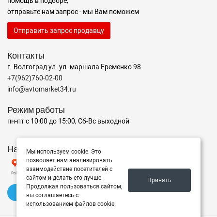
помощь в подборе,
отправьте нам запрос - мы Вам поможем
Отправить запрос продавцу
Контакты
г. Волгоград ул. ул. маршала Еременко 98
+7(962)760-02-00
info@avtomarket34.ru
Режим работы
пн-пт с 10:00 до 15:00, Сб-Вс выходной
Наш рейтинг на Яндексе
Мы используем cookie. Это
позволяет нам анализировать
взаимодействие посетителей с
сайтом и делать его лучше.
Принять
Продолжая пользоваться сайтом,
✍️ Оставить отзыв
вы соглашаетесь с
использованием файлов cookie.