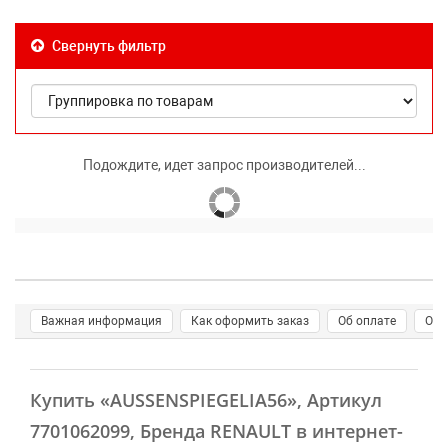
Свернуть фильтр
Подождите, идет запрос производителей...
Важная информация
Как оформить заказ
Об оплате
О д
Купить
«AUSSENSPIEGELIA56»
, Артикул
7701062099, Бренда RENAULT в интернет-