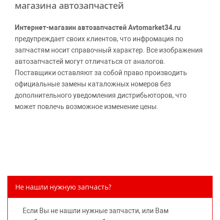
магазина автозапчастей
Интернет-магазин автозапчастей Avtomarket34.ru
предупреждает своих клиентов, что инфромация по
запчастям носит справочный характер. Все изображения
автозапчастей могут отличаться от аналогов.
Поставщики оставляют за собой право производить
официальные замены каталожных номеров без
дополнительного уведомления дистрибьюторов, что
может повлечь возможное изменение цены.
Обращаем внимание, указание ТОВАРНЫХ ЗНАКОВ
(наименований марок автомобилей) направлено на
информирование покупателей о применимости запасной
части к той или иной марке автомобиля, то есть на
потребительские свойства товара. Данная информация
не вводит потребителя в заблуждение относительно
Не нашли нужную запчасть?
предлагаемых к продаже запасных частей для
автомобилей и их производителей, не нарушает права
Если Вы не нашли нужные запчасти, или Вам
правообладателей указанных товарных знаков.