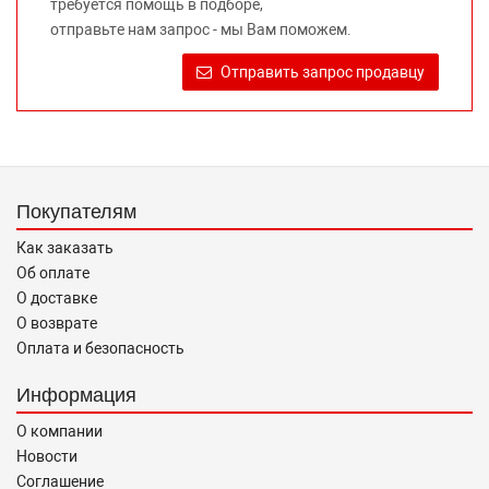
требуется помощь в подборе,
Требование предоставлять покупателю необходимую и
отправьте нам запрос - мы Вам поможем.
достоверную информацию о товаре, предлагаемом к
продаже, обеспечивающую возможность их правильного
Отправить запрос продавцу
выбора возложено на продавца (изготовителя) Законом
«О защите прав потребителей».
Покупателям
Как заказать
Об оплате
О доставке
О возврате
Оплата и безопасность
Информация
О компании
Новости
Соглашение