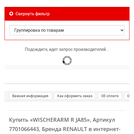
Свернуть фильтр
Подождите, идет запрос производителей...
Важная информация
Как оформить заказ
Об оплате
О д
Купить
«WISCHERARM R JA85»
, Артикул
7701066443, Бренда RENAULT в интернет-