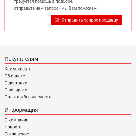
требуется помощь в подборе,
Требование предоставлять покупателю необходимую и
отправьте нам запрос - мы Вам поможем.
достоверную информацию о товаре, предлагаемом к
продаже, обеспечивающую возможность их правильного
Отправить запрос продавцу
выбора возложено на продавца (изготовителя) Законом
«О защите прав потребителей».
Покупателям
Как заказать
Об оплате
О доставке
О возврате
Оплата и безопасность
Информация
О компании
Новости
Соглашение