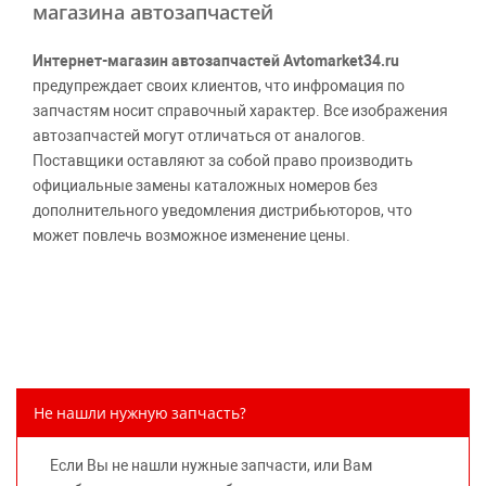
магазина автозапчастей
Интернет-магазин автозапчастей Avtomarket34.ru
предупреждает своих клиентов, что инфромация по
запчастям носит справочный характер. Все изображения
автозапчастей могут отличаться от аналогов.
Поставщики оставляют за собой право производить
официальные замены каталожных номеров без
дополнительного уведомления дистрибьюторов, что
может повлечь возможное изменение цены.
Обращаем внимание, указание ТОВАРНЫХ ЗНАКОВ
(наименований марок автомобилей) направлено на
информирование покупателей о применимости запасной
части к той или иной марке автомобиля, то есть на
потребительские свойства товара. Данная информация
не вводит потребителя в заблуждение относительно
Не нашли нужную запчасть?
предлагаемых к продаже запасных частей для
автомобилей и их производителей, не нарушает права
Если Вы не нашли нужные запчасти, или Вам
правообладателей указанных товарных знаков.