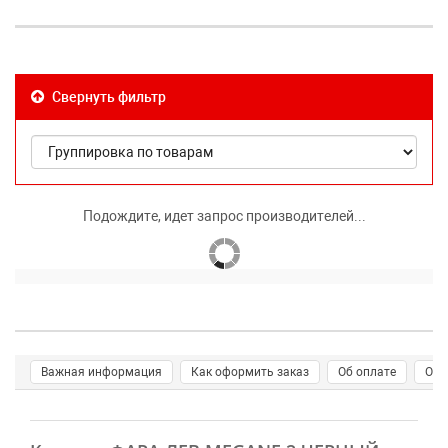
Свернуть фильтр
Подождите, идет запрос производителей...
Важная информация
Как оформить заказ
Об оплате
О д