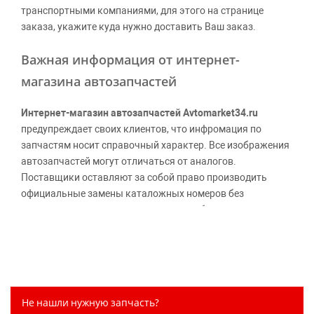
транспортными компаниями, для этого на странице
заказа, укажите куда нужно доставить Ваш заказ.
Важная информация от интернет-
магазина автозапчастей
Интернет-магазин автозапчастей Avtomarket34.ru
предупреждает своих клиентов, что инфромация по
запчастям носит справочный характер. Все изображения
автозапчастей могут отличаться от аналогов.
Поставщики оставляют за собой право производить
официальные замены каталожных номеров без
дополнительного уведомления дистрибьюторов, что
может повлечь возможное изменение цены.
Обращаем внимание, указание ТОВАРНЫХ ЗНАКОВ
(наименований марок автомобилей) направлено на
информирование покупателей о применимости запасной
части к той или иной марке автомобиля, то есть на
Не нашли нужную запчасть?
потребительские свойства товара. Данная информация