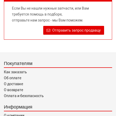
не вводит потребителя в заблуждение относительно
Если Вы не нашли нужные запчасти, или Вам
предлагаемых к продаже запасных частей для
требуется помощь в подборе,
автомобилей и их производителей, не нарушает права
отправьте нам запрос - мы Вам поможем.
правообладателей указанных товарных знаков.
Требование предоставлять покупателю необходимую и
Отправить запрос продавцу
достоверную информацию о товаре, предлагаемом к
продаже, обеспечивающую возможность их правильного
выбора возложено на продавца (изготовителя) Законом
«О защите прав потребителей».
Покупателям
Как заказать
Об оплате
О доставке
О возврате
Оплата и безопасность
Информация
О компании